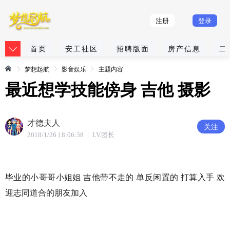
注册
登录
首页
安工社区
招聘版面
房产信息
二
梦想起航
影音娱乐
主题内容
最近想学技能傍身 吉他 摄影
才德夫人
关注
2018/1/26 18:06:38
LV.团长
毕业的小哥哥小姐姐 吉他带不走的 单反闲置的 打算入手 欢
迎志同道合的朋友加入