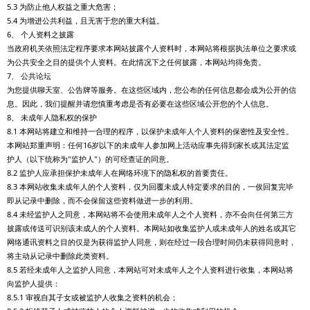
5.3 为防止他人权益之重大危害；
5.4 为增进公共利益，且无害于您的重大利益。
6、 个人资料之披露
当政府机关依照法定程序要求本网站披露个人资料时，本网站将根据执法单位之要求或
为公共安全之目的提供个人资料。在此情况下之任何披露，本网站均得免责。
7、 公共论坛
为您提供聊天室、公告牌等服务。在这些区域内，您公布的任何信息都会成为公开的信
息。因此，我们提醒并请您慎重考虑是否有必要在这些区域公开您的个人信息。
8、 未成年人隐私权的保护
8.1 本网站将建立和维持一合理的程序，以保护未成年人个人资料的保密性及安全性。
本网站郑重声明：任何16岁以下的未成年人参加网上活动应事先得到家长或其法定监
护人（以下统称为"监护人"）的可经查证的同意。
8.2 监护人应承担保护未成年人在网络环境下的隐私权的首要责任。
8.3 本网站收集未成年人的个人资料，仅为回覆未成人特定要求的目的，一俟回复完毕
即从记录中删除，而不会保留这些资料做进一步的利用。
8.4 未经监护人之同意，本网站将不会使用未成年人之个人资料，亦不会向任何第三方
披露或传送可识别该未成人的个人资料。本网站如收集监护人或未成年人的姓名或其它
网络通讯资料之目的仅是为获得监护人同意，则在经过一段合理时间仍未获得同意时，
将主动从记录中删除此类资料。
8.5 若经未成年人之监护人同意，本网站可对未成年人之个人资料进行收集，本网站将
向监护人提供：
8.5.1 审视自其子女或被监护人收集之资料的机会；