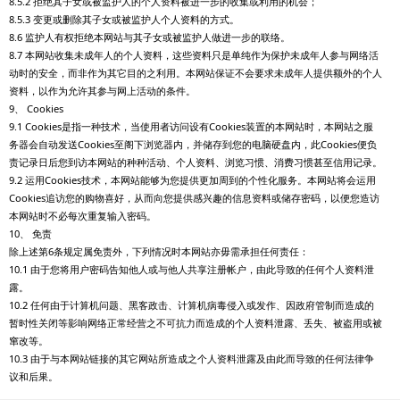
8.5.2 拒绝其子女或被监护人的个人资料被进一步的收集或利用的机会；
8.5.3 变更或删除其子女或被监护人个人资料的方式。
8.6 监护人有权拒绝本网站与其子女或被监护人做进一步的联络。
8.7 本网站收集未成年人的个人资料，这些资料只是单纯作为保护未成年人参与网络活
动时的安全，而非作为其它目的之利用。本网站保证不会要求未成年人提供额外的个人
资料，以作为允许其参与网上活动的条件。
9、 Cookies
9.1 Cookies是指一种技术，当使用者访问设有Cookies装置的本网站时，本网站之服
务器会自动发送Cookies至阁下浏览器内，并储存到您的电脑硬盘内，此Cookies便负
责记录日后您到访本网站的种种活动、个人资料、浏览习惯、消费习惯甚至信用记录。
9.2 运用Cookies技术，本网站能够为您提供更加周到的个性化服务。本网站将会运用
Cookies追访您的购物喜好，从而向您提供感兴趣的信息资料或储存密码，以便您造访
本网站时不必每次重复输入密码。
10、 免责
除上述第6条规定属免责外，下列情况时本网站亦毋需承担任何责任：
10.1 由于您将用户密码告知他人或与他人共享注册帐户，由此导致的任何个人资料泄
露。
10.2 任何由于计算机问题、黑客政击、计算机病毒侵入或发作、因政府管制而造成的
暂时性关闭等影响网络正常经营之不可抗力而造成的个人资料泄露、丢失、被盗用或被
窜改等。
10.3 由于与本网站链接的其它网站所造成之个人资料泄露及由此而导致的任何法律争
议和后果。