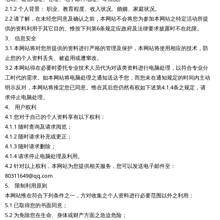
2.1.2 个人背景： 职业、教育程度、收入状况、婚姻、家庭状况。
2.2 请了解，在未经您同意及确认之前，本网站不会将您为参加本网站之特定活动所提
供的资料利用于其它目的。惟按下列第6条规定应政府及法律要求披露时不在此限。
3、 信息安全
3.1 本网站将对您所提供的资料进行严格的管理及保护，本网站将使用相应的技术，防
止您的个人资料丢失、被盗用或遭窜改。
3.2 本网站得在必要时委托专业技术人员代为对该类资料进行电脑处理，以符合专业分
工时代的需求。如本网站将电脑处理之通知送达予您，而您未在通知规定的时间内主动
明示反对，本网站将推定您已同意。惟在其后您仍然有权如下述第4.1.4条之规定，请
求停止电脑处理。
4、 用户权利
4.1 您对于自己的个人资料享有以下权利：
4.1.1 随时查询及请求阅览；
4.1.2 随时请求补充或更正；
4.1.3 随时请求删除；
4.1.4 请求停止电脑处理及利用。
4.2 针对以上权利，本网站为您提供相关服务，您可以发送电子邮件至：
80311649@qq.com
5、 限制利用原则
本网站惟在符合下列条件之一，方对收集之个人资料进行必要范围以外之利用：
5.1 已取得您的书面同意；
5.2 为免除您在生命、身体或财产方面之急迫危险；