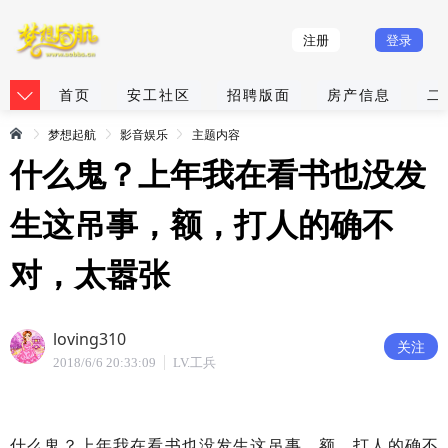
注册
登录
首页
安工社区
招聘版面
房产信息
二
梦想起航
影音娱乐
主题内容
什么鬼？上年我在看书也没发
生这吊事，额，打人的确不
对，太嚣张
loving310
关注
2018/6/6 20:33:09
LV.工兵
什么鬼？上年我在看书也没发生这吊事，额，打人的确不