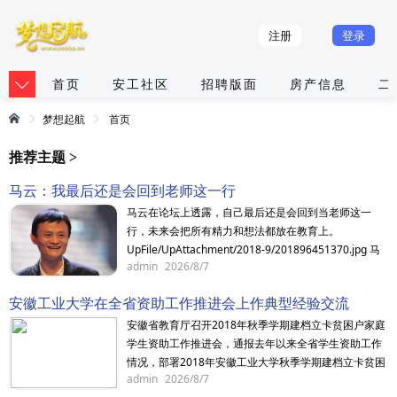
注册
登录
首页
安工社区
招聘版面
房产信息
二
梦想起航
首页
推荐主题 >
马云：我最后还是会回到老师这一行
马云在论坛上透露，自己最后还是会回到当老师这一
行，未来会把所有精力和想法都放在教育上。
UpFile/UpAttachment/2018-9/201896451370.jpg 马
admin
2026/8/7
云1984年考入杭师大外语系英语专业，毕业后做了6年
老师。
安徽工业大学在全省资助工作推进会上作典型经验交流
安徽省教育厅召开2018年秋季学期建档立卡贫困户家庭
学生资助工作推进会，通报去年以来全省学生资助工作
情况，部署2018年安徽工业大学秋季学期建档立卡贫困
admin
2026/8/7
户家庭学生资助工作，交流地区、高校学生资助工作经