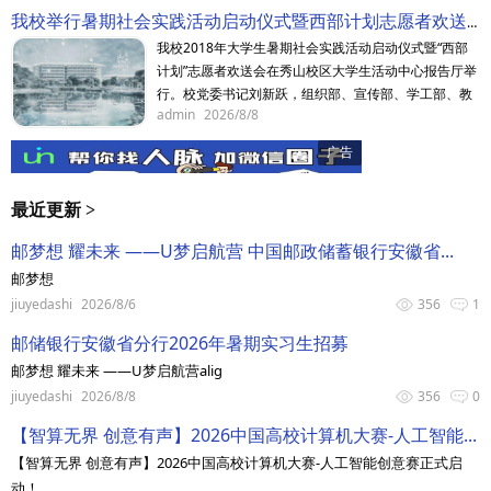
验。省委
我校举行暑期社会实践活动启动仪式暨西部计划志愿者欢送会
我校2018年大学生暑期社会实践活动启动仪式暨“西部
计划”志愿者欢送会在秀山校区大学生活动中心报告厅举
行。校党委书记刘新跃，组织部、宣传部、学工部、教
admin
2026/8/8
务处、团委等部门负责人以及各学院党委书记、党委副
书记出
最近更新 >
邮梦想 耀未来 ——U梦启航营 中国邮政储蓄银行安徽省...
邮梦想
jiuyedashi
2026/8/6
356
1
邮储银行安徽省分行2026年暑期实习生招募
邮梦想 耀未来 ——U梦启航营alig
jiuyedashi
2026/8/8
356
0
【智算无界 创意有声】2026中国高校计算机大赛-人工智能...
【智算无界 创意有声】2026中国高校计算机大赛-人工智能创意赛正式启
动！